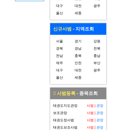
대구
대전
광주
울산
세종
신규사범
- 지역조회
서울
경기
강원
경북
경남
전북
전남
충북
충남
제주
인천
부산
대구
대전
광주
울산
세종
사범등록
- 종목조회
태권도지도관장
사범
|
관장
보조관장
사범
|
관장
태권도정사범
사범
|
관장
태권도보조사범
사범
|
관장