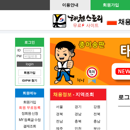
이용안내
회원가입
채
로그인
ID
PW
회원가입
ID/PW 찾기
회원메뉴
채용정보
- 지역조회
로그
회원가입
서울
경기
강원
회원 무료등록
정회원 신청
경북
경남
전북
MY 등록글 수정
전남
충북
충남
결제조회
제주
인천
부산