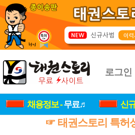
로그인
채용정보 -
무료♬
신규
☞ 태권스토리 특허