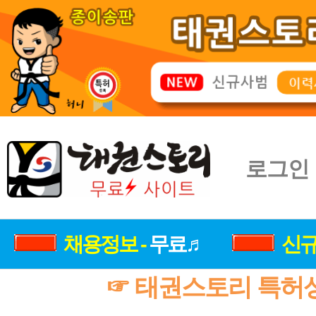
로그인
채용정보 -
무료♬
신규
☞ 태권스토리 특허