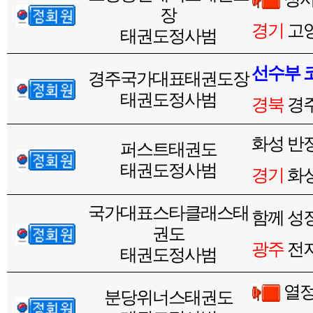
장
경기
고양
태권도정사범
선수부 
경주국가대표태권도장
태권도정사범
경북
경주
화성 반
퍼스트태권도
태권도정사범
경기
화성
국가대표스타클래스태
함께 성
권도
광주
전지
태권도정사범
열정
분당위너스태권도