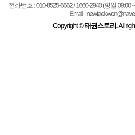
전화번호 : 010-8525-6662 / 1660-2940 (평일 09:00 ~
Email : newtaekwon@nave
Copyright ©
태권스토리.
All rig