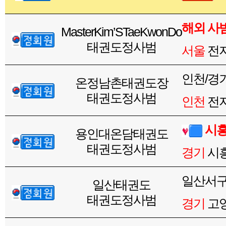
해외 사
MasterKim’STaeKwonDo
태권도정사범
서울
전지
인천/경
온정남촌태권도장
태권도정사범
인천
전지
시흥
용인대온담태권도
태권도정사범
경기
시흥
일산서구
일산태권도
태권도정사범
경기
고양