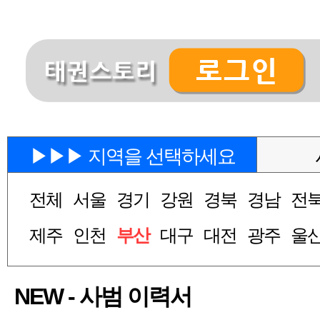
▶▶▶ 지역을 선택하세요
전체
서울
경기
강원
경북
경남
전
제주
인천
부산
대구
대전
광주
울
NEW - 사범 이력서