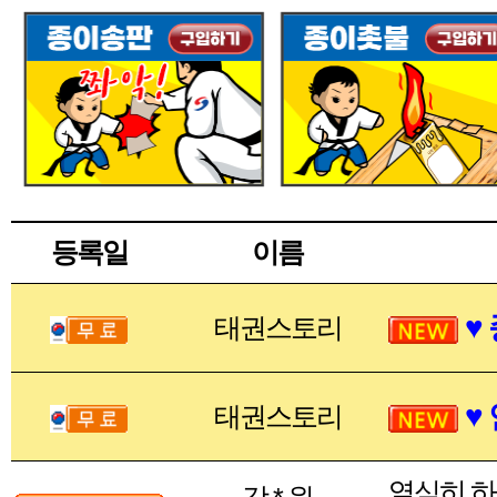
등록일
이름
♥
태권스토리
♥
태권스토리
열심히 하
강 * 원