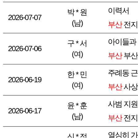
이력서
박 * 원
2026-07-07
(남)
부산
전지
아이들과
구 * 서
2026-07-06
(여)
부산
부산
주례동 근
한 * 민
2026-06-19
(여)
부산
사상
사범 지원
윤 * 훈
2026-06-17
(남)
부산
전지
열심히 
신 * 정