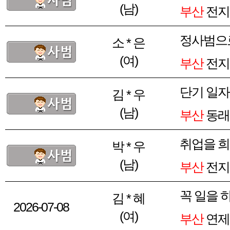
(남)
부산
전지
정사범으
소 * 은
(여)
부산
전지
단기 일
김 * 우
(남)
부산
동래
취업을 
박 * 우
(남)
부산
전지
꼭 일을 
김 * 혜
2026-07-08
(여)
부산
연제