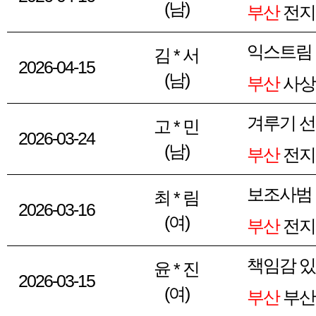
(남)
부산
전지
익스트림
김 * 서
2026-04-15
(남)
부산
사상
겨루기 선출
고 * 민
2026-03-24
(남)
부산
전지
보조사범
최 * 림
2026-03-16
(여)
부산
전지
책임감 있
윤 * 진
2026-03-15
(여)
부산
부산