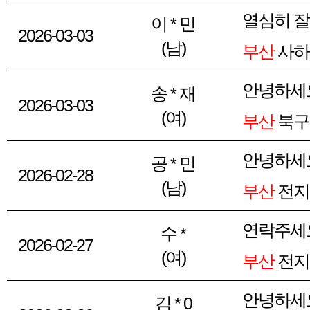
열심히 
이 * 민
2026-03-03
(남)
부산
사하
안녕하세요
송 * 재
2026-03-03
(여)
부산
북구 
안녕하세
공 * 민
2026-02-28
(남)
부산
전지
연락주세
수 *
2026-02-27
(여)
부산
전지
안녕하세요
김 * 0