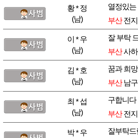
열정있는
황 * 정
(남)
부산
전지
잘 부탁 
이 * 우
(남)
부산
사하
꿈과 희망
김 * 호
(남)
부산
남구 
구합니다
최 * 섭
(남)
부산
전지
잘부탁드
박 * 우