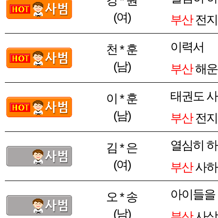
(여)
부산
전지
이력서
천 * 훈
(남)
부산
해운
태권도 
이 * 훈
(남)
부산
전지
열심히 
김 * 은
(여)
부산
사하
아이들을
오 * 송
(남)
부산
사상