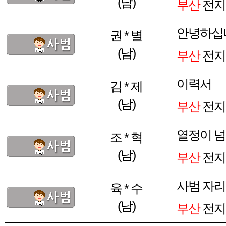
(남)
부산
전지
안녕하십
권 * 별
(남)
부산
전지
이력서
김 * 제
(남)
부산
전지
열정이 
조 * 혁
(남)
부산
전지
사범 자리
육 * 수
(남)
부산
전지