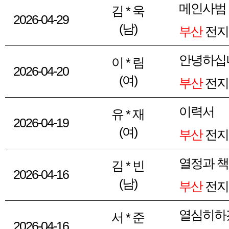
메인사범
김 * 욱
2026-04-29
(남)
부산
전지
안녕하십
이 * 림
2026-04-20
(여)
부산
전지
이력서
유 * 재
2026-04-19
(여)
부산
전지
열정과 
김 * 빈
2026-04-16
(남)
부산
전지
열심히하
서 * 준
2026-04-16