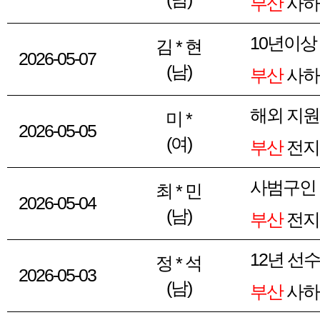
부산
사하
10년이상
김 * 현
2026-05-07
(남)
부산
사하
해외 지
미 *
2026-05-05
(여)
부산
전지
사범구인
최 * 민
2026-05-04
(남)
부산
전지
12년 선
정 * 석
2026-05-03
(남)
부산
사하