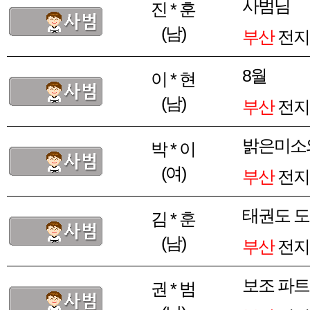
사범님
진 * 훈
(남)
부산
전지
8월
이 * 현
(남)
부산
전지
밝은미소
박 * 이
(여)
부산
전지
태권도 
김 * 훈
(남)
부산
전지
보조 파트
권 * 범