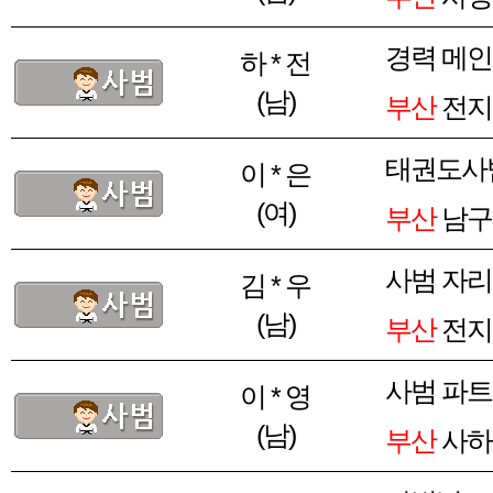
경력 메
하 * 전
(남)
부산
전지
태권도사
이 * 은
(여)
부산
남구 
사범 자리
김 * 우
(남)
부산
전지
사범 파트
이 * 영
(남)
부산
사하