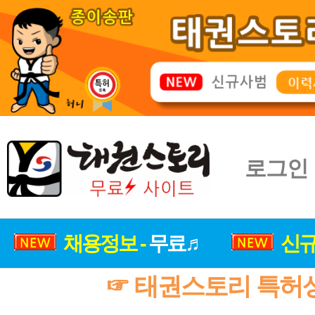
로그인
채용정보 -
무료♬
신규
☞ 태권스토리 특허