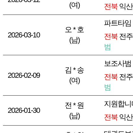
(여)
전북
익산
파트타임
오 * 호
2026-03-10
전북
전주
(남)
범
보조사범
김 * 송
2026-02-09
전북
전주
(여)
범
지원합니
전 * 원
2026-01-30
(남)
전북
익산