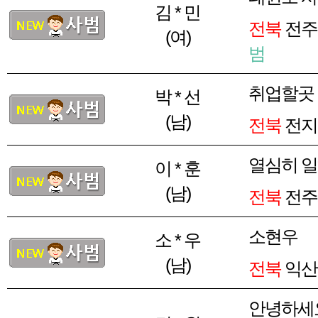
김 * 민
전북
전주
(여)
범
취업할곳
박 * 선
(남)
전북
전지
열심히 
이 * 훈
(남)
전북
전주
소현우
소 * 우
(남)
전북
익산
안녕하세