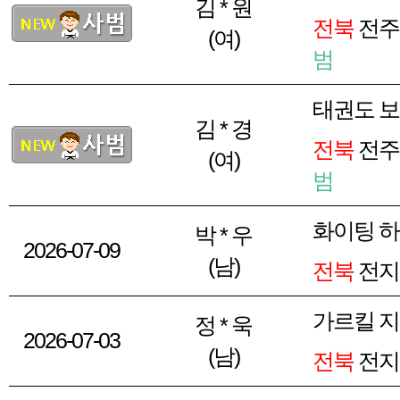
김 * 원
전북
전주
(여)
범
태권도 보
김 * 경
전북
전주
(여)
범
화이팅 
박 * 우
2026-07-09
(남)
전북
전지
가르킬 지
정 * 욱
2026-07-03
(남)
전북
전지