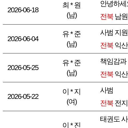
안녕하세
최 * 원
2026-06-18
(남)
전북
남원
사범 지원
유 * 준
2026-06-04
(남)
전북
익산
책임감과
유 * 준
2026-05-25
(남)
전북
익산
사범
이 * 지
2026-05-22
(여)
전북
전지
태권도 
이 * 진