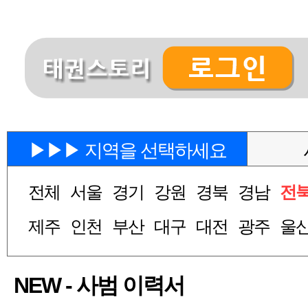
▶▶▶ 지역을 선택하세요
전체
서울
경기
강원
경북
경남
전
제주
인천
부산
대구
대전
광주
울
NEW - 사범 이력서