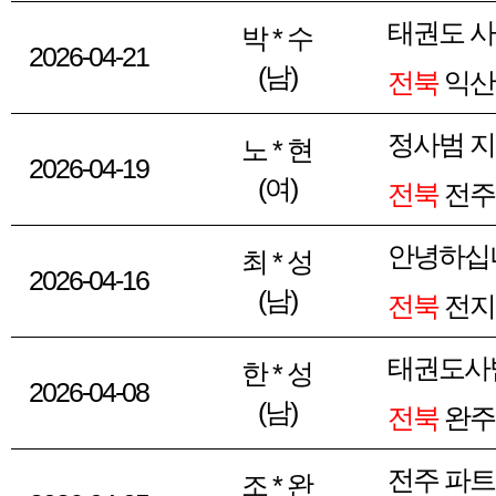
태권도 
박 * 수
2026-04-21
(남)
전북
익산
정사범 지
노 * 현
2026-04-19
(여)
전북
전주
안녕하십
최 * 성
2026-04-16
(남)
전북
전지
태권도사
한 * 성
2026-04-08
(남)
전북
완주
전주 파
조 * 완