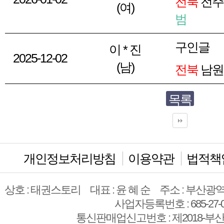
전북
전주
(여)
범
구인글
이 * 진
2025-12-02
(남)
전북
남원
목록
개인정보처리방침
이용약관
법적책
상호 : 태권스토리
대표 : 윤 혜 순
주소 : 부산광역
사업자등록번호 : 685-27-0
통신판매업신고번호 : 제2018-부산