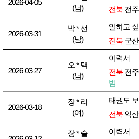
2026-04-05
(남)
전북
전주
일하고 
박 * 선
2026-03-31
(남)
전북
군산
이력서
오 * 택
2026-03-27
전북
전주
(남)
범
태권도 
장 * 리
2026-03-18
(여)
전북
익산
이력서
장 * 슬
2026-03-12