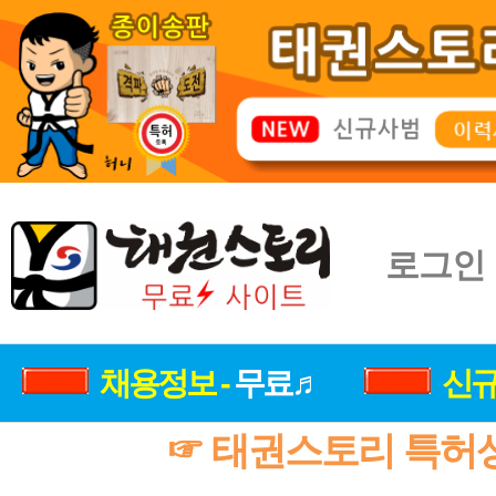
로그인
채용정보 -
무료♬
신규
☞ 태권스토리 특허