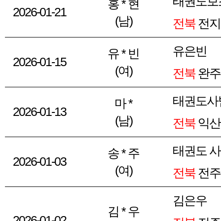
태권도보
홍 * 현
2026-01-21
(남)
전북
전지
유은빈
유 * 빈
2026-01-15
(여)
전북
완주
태권도사
마 *
2026-01-13
(남)
전북
익산
태권도 
송 * 주
2026-01-03
(여)
전북
전주
김은우
김 * 우
2026-01-02